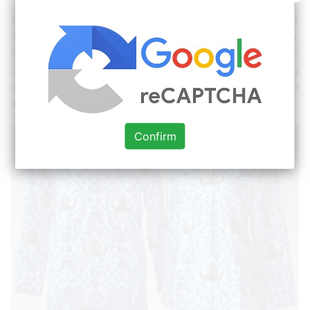
Pakaian batik jombangan dipakai pada hari rabu. 5
jenis seragam kerja dan pakaian dinas harian asn.
Pakaian dinas harian warna khaki di pakai di hari senin
dan selasa. Pegawai negeri sipil atau pns memang
bekerja di bawah naungan pemerintah. Pdh warna
khaki sebagaimana dimaksud pada ayat (1).
Confirm