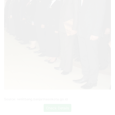
Source: renlitbang.banjarmasinkota.go.id
Check Details