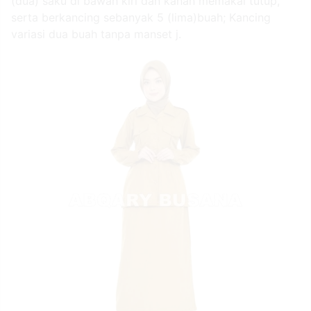
(dua) saku di bawah kiri dan kanan memakai tutup,
serta berkancing sebanyak 5 (lima)buah; Kancing
variasi dua buah tanpa manset j.