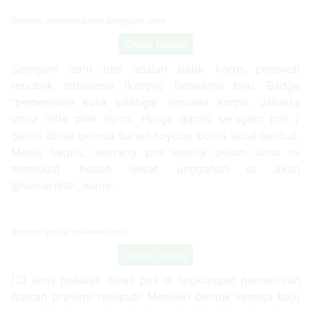
Source: aleahosullivan.blogspot.com
Check Details
Seragam baru pns adalah batik korps pegawai
republik indonesia (korpri) berwarna biru. Badge
“pemerintah kota salatiga” lencana korpri. Jakarta
utara little pink dyno. Harga gamis seragam pns /
gamis dinas pemda bahan toyobo polos tebal lembut.
Meski begitu, seorang pns wanita belum lama ini
membuat heboh lewat unggahan di akun
@sumarniati_marni.
Source: pusat-mukena.com
Check Details
(2) jenis pakaian dinas pns di lingkungan pemerintah
daerah provinsi meliputi: Memiliki bentuk kemeja baju