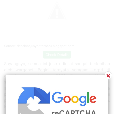
Source: desainbajusyariterbaru.blogspot.com
Check Details
Sayangnya, semua ini justru dinilai sangat berlebihan
oleh warganet. Begini ternyata seragam korpri di
×
daerah hanya untuk pns 2022 ditulis maria khalifah
senin, 15 agustus 2022 tulis komentar edit. ( 9)
seragam pns wanita saku bawah setelan celana
pemda seragam guru wanita. Pasal2 psk bagi
pegawai, baik pria maupun wanita berwarna krem.
Meski begitu, seorang pns wanita belum lama ini.