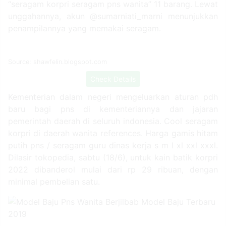
“seragam korpri seragam pns wanita” 11 barang. Lewat
unggahannya, akun @sumarniati_marni menunjukkan
penampilannya yang memakai seragam.
Source: shawfelin.blogspot.com
Check Details
Kementerian dalam negeri mengeluarkan aturan pdh
baru bagi pns di kementeriannya dan jajaran
pemerintah daerah di seluruh indonesia. Cool seragam
korpri di daerah wanita references. Harga gamis hitam
putih pns / seragam guru dinas kerja s m l xl xxl xxxl.
Dilasir tokopedia, sabtu (18/6), untuk kain batik korpri
2022 dibanderol mulai dari rp 29 ribuan, dengan
minimal pembelian satu.