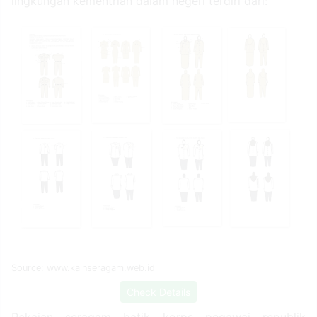
lingkungan kementrian dalam negeri terdiri dari:
Source: www.kainseragam.web.id
Check Details
Pakaian seragam batik korps pegawai republik