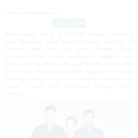
Source: www.dadangjsn.com
Check Details
Blouse pakai vuring rp 250.000. Biasanya memang
para karyawan yang bekerja sebagai operator di
konveksi atau jahit kaos akan dihitung secara
borongan. Nilai tender pengadaan segaram asn
pemkot madiun dengan harga perkiraan sendiri (hps)
rp1,1 milyar, diluar ongkos jahit. Seperti diberitakan,
mulai tahun ajaran ini para siswa kelas x sma dan smk
negeri di jawa timur mendapat seragam gratis.
Tukang.