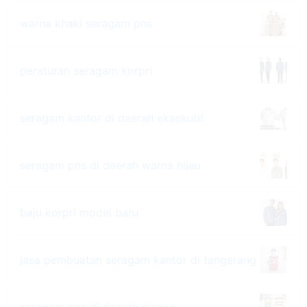
warna khaki seragam pns
peraturan seragam korpri
seragam kantor di daerah eksekutif
seragam pns di daerah warna hijau
baju korpri model baru
jasa pembuatan seragam kantor di tangerang