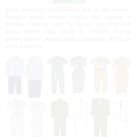
Daftar perkiraan harga/ongkos jahit di ani busana :
Seragam kantor dengan ongkos jahit sebesar rp
250000. Hubungi kami di hp/wa 081217580490.
Gamis wanita pakai vuring rp 350.000. Artinya,
pemkot kembali mengeluarkan apbd sekitar rp975 juta
untuk 3.250 asn.