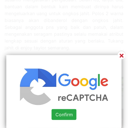
bantuan dalam bentuk kain membuat dirinya harus
mengeluarkan uang untuk ongkos jahit. Polos 2 warna
biasanya akan dibanderol dengan ongkos jahit.
Sebagai anggota pns yang baik dan patuh, dalam
mengenakan seragam pastinya selalu memakai atribut
lengkap sesuai dengan aturan yang berlaku. Tukang
jahit di enjoy taylor semarang.
×
Confirm