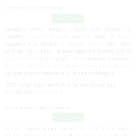
Source: zealays1.blogspot.com
Check Details
Seragam kantor dengan ongkos jahit sebesar rp
250000 seragam sekolah dengan. Polos 2 warna
biasanya akan dibanderol dengan ongkos jahit. Jasa
jahit bet untuk 1 baju seragam sekolah: Tukang jahit di
enjoy taylor semarang wa : Kenyataannya pekerjaan
tersebut dikerjakan oleh siswa kejuruan tata busana
dengan dibantu beberapa guru pembimbingnya.
Source: modeltrendz.blogspot.com
Check Details
Kepala bagian umum sekretariat dprd karanganyar,
susamti mengatakan pengadaan. Selain itu, lanjut dia,