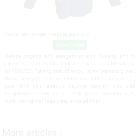
Source: bikin-seragam-murah.blogspot.com
Check Details
Berapa ongkos jahit seragam sd smp. Tukang jahit di
jakarta selatan. Gamis wanita pakai vuring ( bh sutera)
rp 400.000. Tukang jahit di enjoy taylor semarang wa :
Rizka seragam saat ini membuka sebuah jasa baru ,
jasa jahit baju apapun bajunya insyllah kita bisa
menjahitkan untuk anda, untuk harga semakin sulit,
rumit dan njimet baju yang anda jahitkan ,.
More articles :