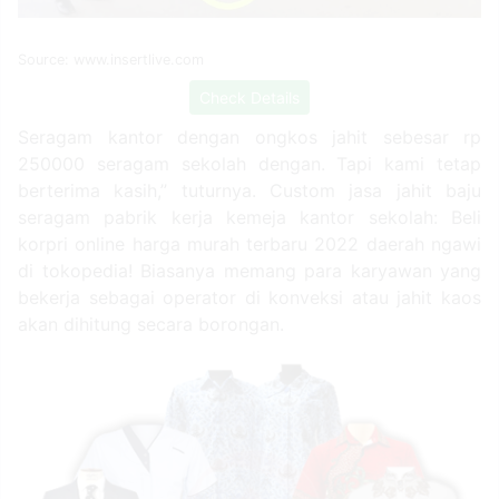
Source: www.insertlive.com
Check Details
Seragam kantor dengan ongkos jahit sebesar rp
250000 seragam sekolah dengan. Tapi kami tetap
berterima kasih,’’ tuturnya. Custom jasa jahit baju
seragam pabrik kerja kemeja kantor sekolah: Beli
korpri online harga murah terbaru 2022 daerah ngawi
di tokopedia! Biasanya memang para karyawan yang
bekerja sebagai operator di konveksi atau jahit kaos
akan dihitung secara borongan.