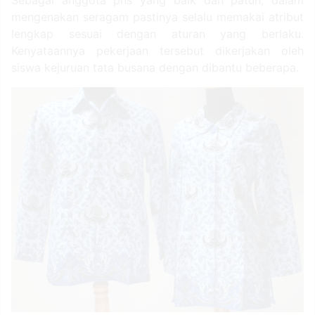
mengenakan seragam pastinya selalu memakai atribut
lengkap sesuai dengan aturan yang berlaku.
Kenyataannya pekerjaan tersebut dikerjakan oleh
siswa kejuruan tata busana dengan dibantu beberapa.