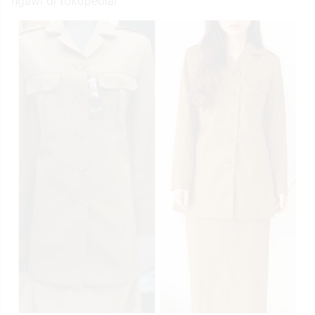
ngawi di tokopedia!