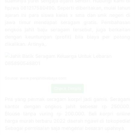
suaminya yurel sengaja dijahit sendiri. Hubungi kami di
hp/wa 081217580490. Seperti diberitakan, mulai tahun
ajaran ini para siswa kelas x sma dan smk negeri di
jawa timur mendapat seragam gratis. Pembahasan
ongkos jahit baju seragam tersebut, juga berkaitan
dengan keuntungan (profit) bila biaya per potong
dikalikan. Artinya,.
Source: www.penjahitkebaya.com
Check Details
Pns yang permak seragam korpri jadi gamis. Seragam
kantor dengan ongkos jahit sebesar rp 250000.
Blouse tanpa vuring rp 200.000. Beli korpri online
harga murah terbaru 2022 daerah ngawi di tokopedia!
Sebagai permisalan saja mengenai besaran upahnya.