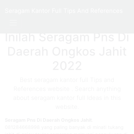
Seragam Kantor Full Tips And References
Inilah Seragam Pns Di
Daerah Ongkos Jahit
2022
Best seragam kantor full Tips and
References website . Search anything
about seragam kantor full Ideas in this
website.
Seragam Pns Di Daerah Ongkos Jahit
.
081284668998 yang paling banyak di minati tukang