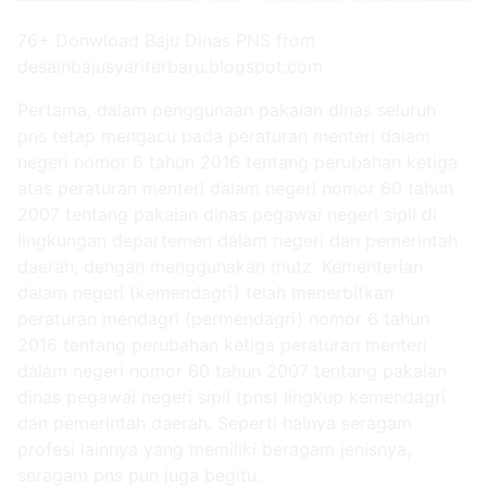
76+ Donwload Baju Dinas PNS from
desainbajusyariterbaru.blogspot.com
Pertama, dalam penggunaan pakaian dinas seluruh
pns tetap mengacu pada peraturan menteri dalam
negeri nomor 6 tahun 2016 tentang perubahan ketiga
atas peraturan menteri dalam negeri nomor 60 tahun
2007 tentang pakaian dinas pegawai negeri sipil di
lingkungan departemen dalam negeri dan pemerintah
daerah, dengan menggunakan mutz. Kementerian
dalam negeri (kemendagri) telah menerbitkan
peraturan mendagri (permendagri) nomor 6 tahun
2016 tentang perubahan ketiga peraturan menteri
dalam negeri nomor 60 tahun 2007 tentang pakaian
dinas pegawai negeri sipil (pns) lingkup kemendagri
dan pemerintah daerah. Seperti halnya seragam
profesi lainnya yang memiliki beragam jenisnya,
seragam pns pun juga begitu.