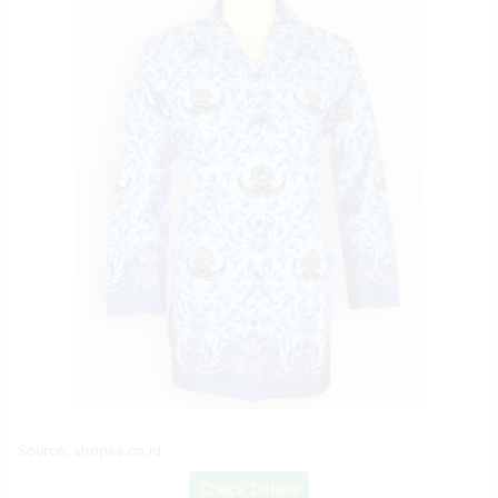
Source: shopee.co.id
Check Details