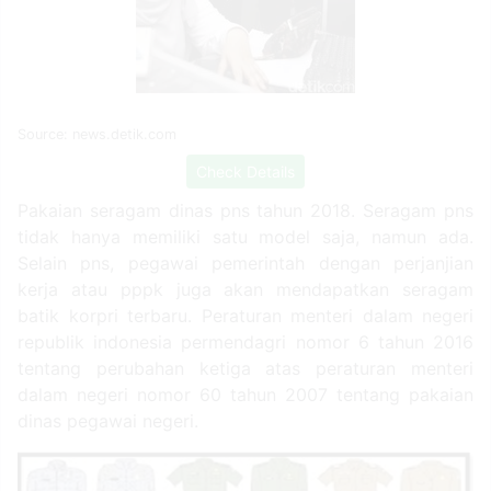
Source: news.detik.com
Check Details
Pakaian seragam dinas pns tahun 2018. Seragam pns
tidak hanya memiliki satu model saja, namun ada.
Selain pns, pegawai pemerintah dengan perjanjian
kerja atau pppk juga akan mendapatkan seragam
batik korpri terbaru. Peraturan menteri dalam negeri
republik indonesia permendagri nomor 6 tahun 2016
tentang perubahan ketiga atas peraturan menteri
dalam negeri nomor 60 tahun 2007 tentang pakaian
dinas pegawai negeri.