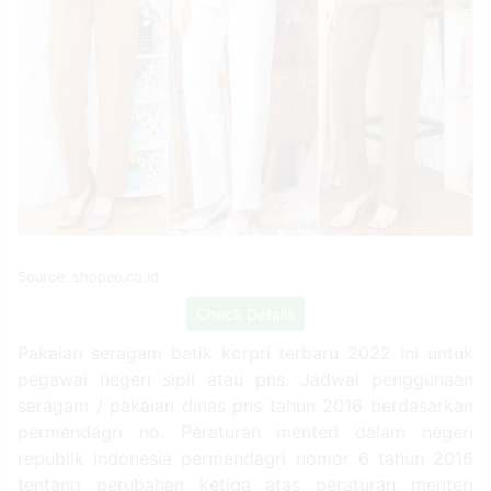
Source: shopee.co.id
Check Details
Pakaian seragam batik korpri terbaru 2022 ini untuk
pegawai negeri sipil atau pns. Jadwal penggunaan
seragam / pakaian dinas pns tahun 2016 berdasarkan
permendagri no. Peraturan menteri dalam negeri
republik indonesia permendagri nomor 6 tahun 2016
tentang perubahan ketiga atas peraturan menteri