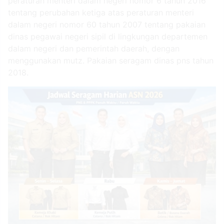
peraturan menteri dalam negeri nomor 6 tahun 2016
tentang perubahan ketiga atas peraturan menteri
dalam negeri nomor 60 tahun 2007 tentang pakaian
dinas pegawai negeri sipil di lingkungan departemen
dalam negeri dan pemerintah daerah, dengan
menggunakan mutz. Pakaian seragam dinas pns tahun
2018.