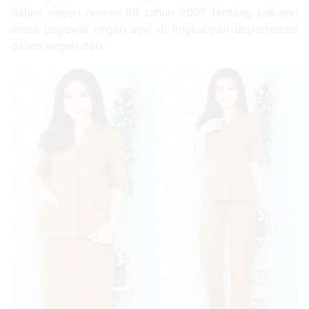
dalam negeri nomor 60 tahun 2007 tentang pakaian
dinas pegawai negeri sipil di lingkungan departemen
dalam negeri dan.