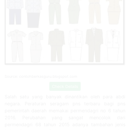
Source: contohberkasguru.blogspot.com
Check Details
Salah satu yang banyak dinantikan oleh para abdi
negara. Peraturan seragam pns terbaru bagi pns
pemerintah daerah memakai permendagri no 6 tahun
2016. Perubahan yang sangat mencolok dari
permendagri 68 tahun 2015 adanya tambahan jenis