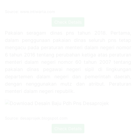
Source: www.intiwarta.com
Check Details
Pakaian seragam dinas pns tahun 2018. Pertama,
dalam penggunaan pakaian dinas seluruh pns tetap
mengacu pada peraturan menteri dalam negeri nomor
6 tahun 2016 tentang perubahan ketiga atas peraturan
menteri dalam negeri nomor 60 tahun 2007 tentang
pakaian dinas pegawai negeri sipil di lingkungan
departemen dalam negeri dan pemerintah daerah,
dengan nenggunakan mutz dan atribut. Peraturan
menteri dalam negeri republik.
Source: desaprojek.blogspot.com
Check Details