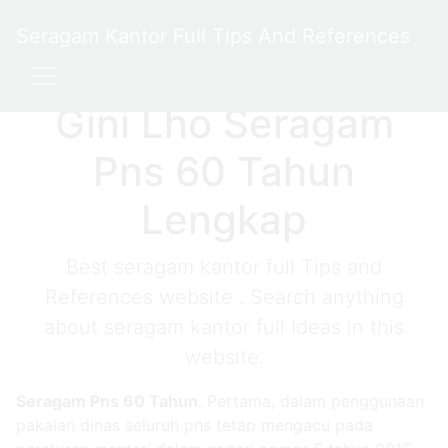
Seragam Kantor Full Tips And References
Gini Lho Seragam
Pns 60 Tahun
Lengkap
Best seragam kantor full Tips and
References website . Search anything
about seragam kantor full Ideas in this
website.
Seragam Pns 60 Tahun
. Pertama, dalam penggunaan
pakaian dinas seluruh pns tetap mengacu pada