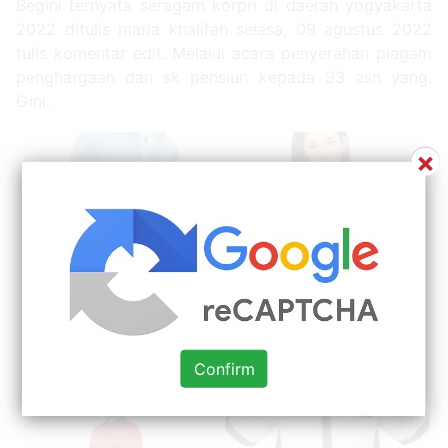
Begini ternyata seragam korpri di daerah yogyakarta
2022 ditulis maria khalifah selasa, 09 agustus 2022
tulis komentar edit. Melalui acara penyerahan piagam
penghargaan dan sk pensiun kepada 33 asn yang.
Gini.
×
Confirm