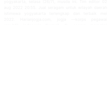
Bertempat di hotel jambuluwuk, pakualaman, kota
yogyakarta, selasa (26/7), musda ini. Tim editor 02
aug 2022 20:55. Jual seragam untuk wilayah daerah
istimewa yogyakarta terlengkap dan terbaik mei
2022. Harianjogja.com, jogja —korps pegawai
republik indonesia (korpri) diy segera memakai
seragam baru. Tentang tokopedia mitra tokopedia
mulai berjualan promo.
More articles :
seragam kantor 02
seragam sma korpri bekasi