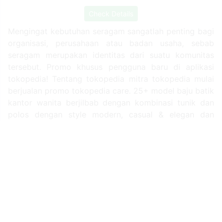
Source: shopee.co.id
Check Details
Seragam kantor batik kombinasi polos yang elegan,
perkembangan seragam kantor belakangan ini terlihat
semakin berwarna, baik itu dari segi desain dan juga
pilihan bahan kain yang digunakan.tak hanya terbatas
pada satu atau beberapa paduan warna polos saja,
saat ini seragam kantor batik kombinasi polos juga
begitu diminati. “tempat bikin seragam batik kantor
terpercaya dan berpengalaman. Gratis sample dan
biaya produksi.
Source: www.bukalapak.com