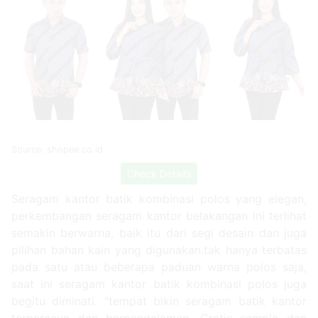
Source: shopee.co.id
Check Details
Salah satu jenis seragam kantor yang perlu dibuat
adalah batik. Terlebih bagi kantor yang tidak memiliki
seragam batik khusus, maka dapat dipastikan akan
ada orang yang rajin berganti model baju batik. Agar
bisa mendapatkan seragam kantor batik yang
berkualitas tinggi, maka kamu membutuhkan dana
yang tidak sedikit. Sale setelan benhur kombinasi
batik /seragam kerja/seragam kantor baru: Seragam