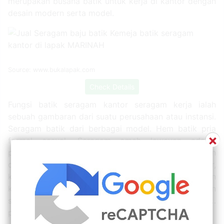
merupakan busana batik untuk kerja di kantor dengan
desain modern serta model.
Source: www.bukalapak.com
Check Details
Fungsi batik seragam kantor seragam kerja ialah
sebuah gambaran dari suatu perusahaan atau instansi.
Seragam batik dari berbagai model. Hem batik pria
×
formal casual. Seragam omah laweyan adalah
produsen seragam batik solo berpengalaman 20 tahun
dalam membuat seragam batik sekolah, kantor,
komunitas, instansi. Kayamara batik adalah produsen
kain batik terbaik yang menangani pembuatan
seragam batik sekolah maupun seragam batik…
pabrik.