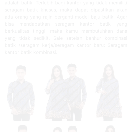
seragam kantor batik dengan warna gelap atau pastel.
Hem batik pria formal casual. Jas wanita seragam
kantor pns, setelan putih hitam kombinasi batik: Yang
mana penggunaan busana batik sudah dianggap
sebagai kebutuhan yang wajib bagi mereka yang
bekerja di suatu instansi. Selain itu, seragam batik
memiliki ciri khas tersendiri yang membuat
pemakainya.