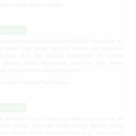
heck Details
casual/celana panjang/polkarp160.000: Perpaduan ini
tetapi juga keren. Jas pria setelan jas formal/jas
. Simpan dulu ide tentang berpakaian ke kantor
 pakaian kantor merupakan salah satu jenis aneka
ya pakaian smart casual para pria.
heck Details
l size s m l xl xxl rompi kerja kantor murah vest jas
toran. Rompi rajut baju kantor wanita fashion model
pria kemeja formal kantoran batik pria. “pria cowok