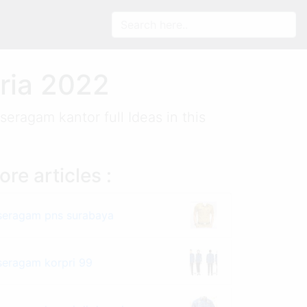
Pria 2022
eragam kantor full Ideas in this
re articles :
seragam pns surabaya
seragam korpri 99