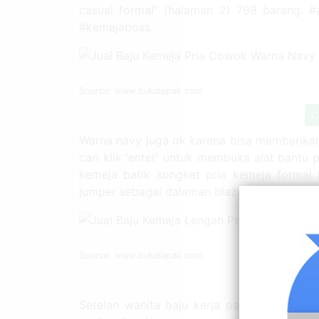
casual formal” (halaman 2) 798 barang. 
#kemejaboss.
Source: www.bukalapak.com
C
Warna navy juga ok karena bisa memberikan
cari klik 'enter' untuk membuka alat bantu 
kemeja batik songket pria kemeja formal 
jumper sebagai dalaman blazer.
Source: www.bukalapak.com
C
Setelan wanita baju kerja pakaian kantor 