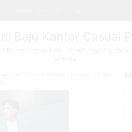
mca
Contact
Privacy Policy
Copyright
Ini Baju Kantor Casual 
nd References website . Search anything about s
website.
Mo
 pria slim fit modern butik baju pria kantoran. “pria
ng.