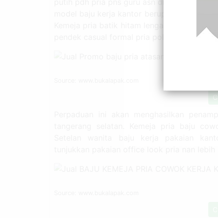
putih pdh pria pns guru asn dinas formal k
model baju kerja kantor berupa kemeja den
Kemeja pria batik hitam lengan pendek hem 
pendek casual formal pria polos.
Source: www.bukalapak.com
C
Perpaduan ini akan menghasilkan penampi
tangerang selatan. Kemeja pria baju cowo
Setelan wanita baju kerja pakaian kanto
tunjukkan pakaian office look pria nan lebih 
Source: www.bukalapak.com
C