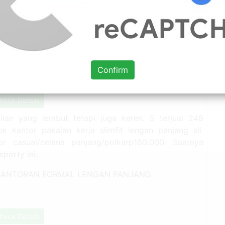
erja kantor. Beberapa pria merasa nyaman mengenakan
gan warna pastel seperti biru muda atau merah muda.
baju kerja seragam kantor. Harga baju kemeja lengan
Confirm
heck Details
lan yang lembut tetapi juga keren. 5 terjual 248
k kantor pakaian kerja slimfit lengan panjang sli.
r casual/celana panjang/polkarp160.000: Saatnya
sporty ini.
heck Details