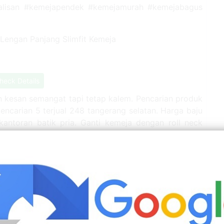
#alisan #kemejapendek #kemejamurah #kemejabagus
heck Details
 kesan semangat tapi tetap kalem. Pencarian produk
pencarian 5 terjual 248 tangerang selatan. Harga baju
kantoran batik pria. Ganti kemeja dengan roll neck
heck Details
casual/celana panjang/polkarp160.000: Premium baju